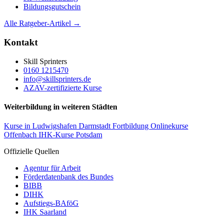
Bildungsgutschein
Alle Ratgeber-Artikel →
Kontakt
Skill Sprinters
0160 1215470
info@skillsprinters.de
AZAV-zertifizierte Kurse
Weiterbildung in weiteren Städten
Kurse in Ludwigshafen
Darmstadt Fortbildung
Onlinekurse
Offenbach
IHK-Kurse Potsdam
Offizielle Quellen
Agentur für Arbeit
Förderdatenbank des Bundes
BIBB
DIHK
Aufstiegs-BAföG
IHK Saarland