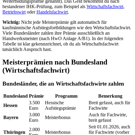
Weiterbildungsprämie genannt). Das Geld bekommst du nach
bestandener IHK-Prüfung, zum Beispiel als
Wirtschaftsfachwirt
,
Betriebswirt
oder
Handelsfachwirt
.
Wichtig:
Nicht jede Meisterprämie gilt automatisch für
kaufmännische Aufstiegsfortbildungen wie den Wirtschaftsfachwirt.
Viele Bundesländer zahlen ihre Prämie ausschließlich an
Handwerksmeister (nach HwO Anlage A/B1). In der folgenden
Tabelle ist klar gekennzeichnet, ob du als Wirtschaftsfachwirt
tatsächlich Anspruch hast.
Meisterprämien nach Bundesland
(Wirtschaftsfachwirt)
Bundesländer, die an Wirtschaftsfachwirte zahlen
Bundesland
Prämie
Programm
Bemerkung
3.500
Hessische
Breit gefasst, auch für
Hessen
Euro
Aufstiegsprämie
Fachwirte
3.000
Auch für Fachwirte,
Bayern
Meisterbonus
Euro
breit gefasst
Seit 01.01.2026, auch
2.000
Thüringen
Meisterbonus
für Fachwirte (vorher
Euro