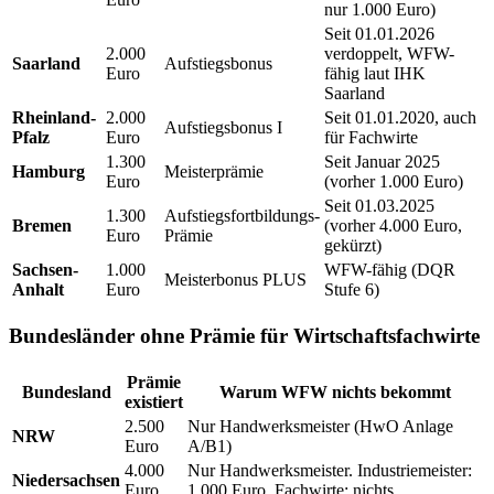
nur 1.000 Euro)
Seit 01.01.2026
2.000
verdoppelt, WFW-
Saarland
Aufstiegsbonus
Euro
fähig laut IHK
Saarland
Rheinland-
2.000
Seit 01.01.2020, auch
Aufstiegsbonus I
Pfalz
Euro
für Fachwirte
1.300
Seit Januar 2025
Hamburg
Meisterprämie
Euro
(vorher 1.000 Euro)
Seit 01.03.2025
1.300
Aufstiegsfortbildungs-
Bremen
(vorher 4.000 Euro,
Euro
Prämie
gekürzt)
Sachsen-
1.000
WFW-fähig (DQR
Meisterbonus PLUS
Anhalt
Euro
Stufe 6)
Bundesländer ohne Prämie für Wirtschaftsfachwirte
Prämie
Bundesland
Warum WFW nichts bekommt
existiert
2.500
Nur Handwerksmeister (HwO Anlage
NRW
Euro
A/B1)
4.000
Nur Handwerksmeister. Industriemeister:
Niedersachsen
Euro
1.000 Euro. Fachwirte: nichts