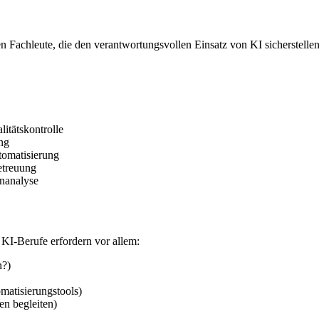
hleute, die den verantwortungsvollen Einsatz von KI sicherstellen. E
itätskontrolle
ng
tomatisierung
etreuung
nanalyse
KI-Berufe erfordern vor allem:
n?)
matisierungstools)
n begleiten)