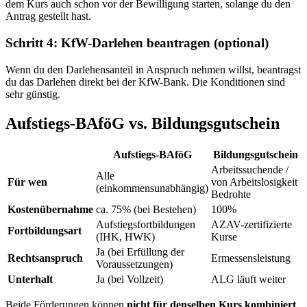
dem Kurs auch schon vor der Bewilligung starten, solange du den
Antrag gestellt hast.
Schritt 4: KfW-Darlehen beantragen (optional)
Wenn du den Darlehensanteil in Anspruch nehmen willst, beantragst
du das Darlehen direkt bei der KfW-Bank. Die Konditionen sind
sehr günstig.
Aufstiegs-BAföG vs. Bildungsgutschein
Aufstiegs-BAföG
Bildungsgutschein
Arbeitssuchende /
Alle
Für wen
von Arbeitslosigkeit
(einkommensunabhängig)
Bedrohte
Kostenübernahme
ca. 75% (bei Bestehen)
100%
Aufstiegsfortbildungen
AZAV-zertifizierte
Fortbildungsart
(IHK, HWK)
Kurse
Ja (bei Erfüllung der
Rechtsanspruch
Ermessensleistung
Voraussetzungen)
Unterhalt
Ja (bei Vollzeit)
ALG läuft weiter
Beide Förderungen können
nicht für denselben Kurs kombiniert